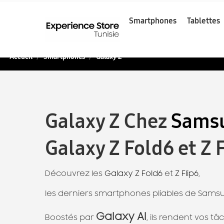
Smartphones
Tablettes
Accueil
Smartphones
Galaxy Z
Galaxy Z Chez
Samsu
Galaxy Z Fold6 et Z
Découvrez les
Galaxy Z Fold6
et
Z Flip6
,
les derniers smartphones pliables de Sams
Galaxy AI
Boostés par
, ils rendent vos tâ