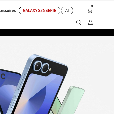
0
cessoires
GALAXY S26 SERIE
AI
ie