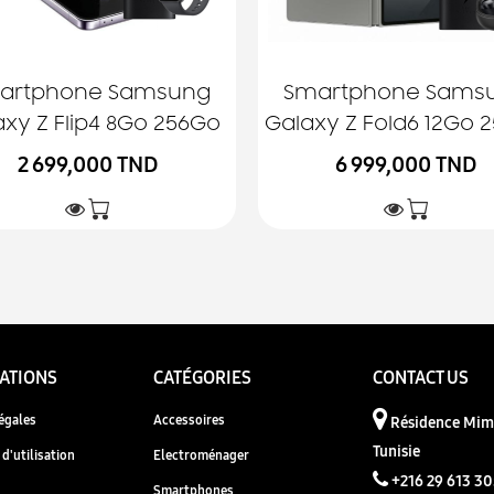
artphone Samsung
Smartphone Sams
xy Z Flip4 8Go 256Go
Galaxy Z Fold6 12Go 
2 699,000 TND
6 999,000 TND
ATIONS
CATÉGORIES
CONTACT US
égales
Accessoires
Résidence Mimo
Tunisie
d'utilisation
Electroménager
+216 29 613 3
Smartphones