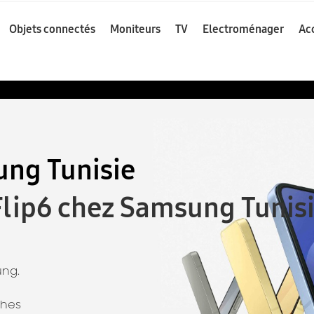
Objets connectés
Moniteurs
TV
Electroménager
Ac
ng Tunisie
 Flip6 chez Samsung Tunis
ung.
ches