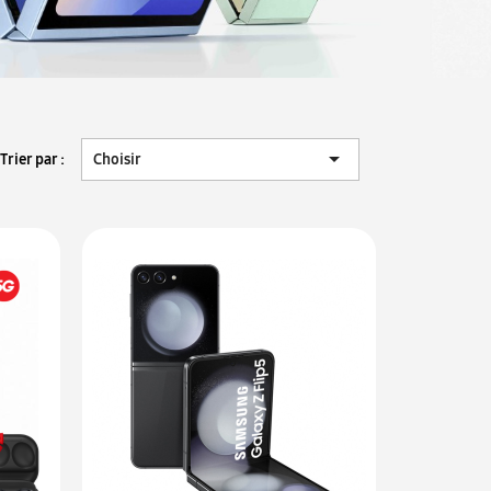

Trier par :
Choisir