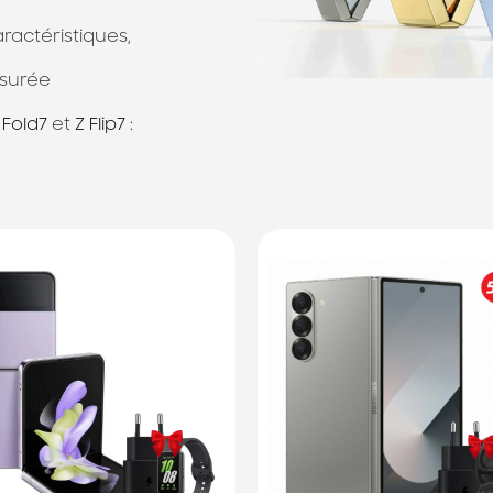
aractéristiques,
surée
 Fold7
et
Z Flip7
:
tique Samsung en tunisie