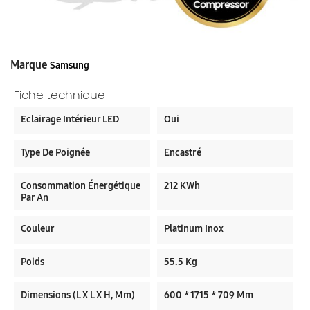
Marque
Samsung
Fiche technique
Eclairage Intérieur LED
Oui
Type De Poignée
Encastré
Consommation Énergétique
212 KWh
Par An
Couleur
Platinum Inox
Poids
55.5 Kg
Dimensions (L X L X H, Mm)
600 * 1715 * 709 Mm