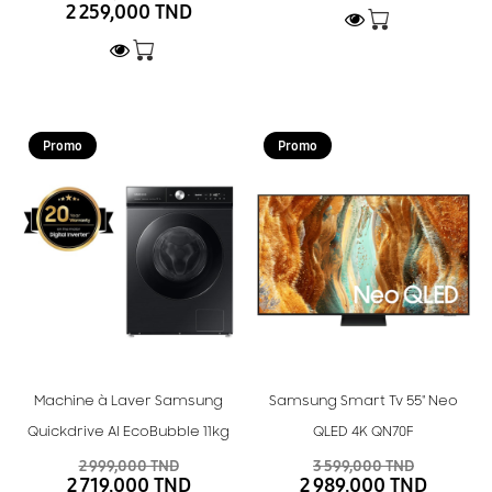
2 259,000 TND
Promo
Promo
Machine à Laver Samsung
Samsung Smart Tv 55" Neo
Quickdrive AI EcoBubble 11kg
QLED 4K QN70F
2 999,000 TND
3 599,000 TND
2 719,000 TND
2 989,000 TND