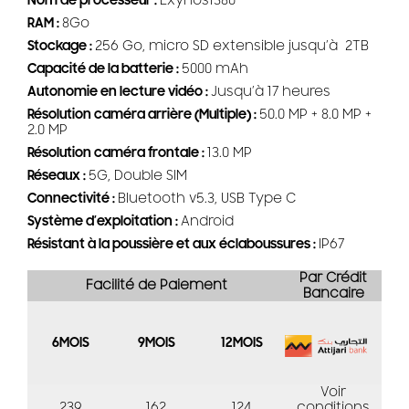
Nom de processeur :
Exynos1380
RAM :
8Go
Stockage :
256 Go, micro SD extensible jusqu’à 2TB
Capacité de la batterie :
5000 mAh
Autonomie en lecture vidéo :
Jusqu’à 17 heures
Résolution caméra arrière (Multiple) :
50.0 MP + 8.0 MP +
2.0 MP
Résolution caméra frontale :
13.0 MP
Réseaux :
5G, Double SIM
Connectivité :
Bluetooth v5.3, USB Type C
Système d’exploitation :
Android
Résistant à la poussière et aux éclaboussures :
IP67
Par Crédit
Facilité de Paiement
Bancaire
6MOIS
9MOIS
12MOIS
Voir
239
162
124
conditions