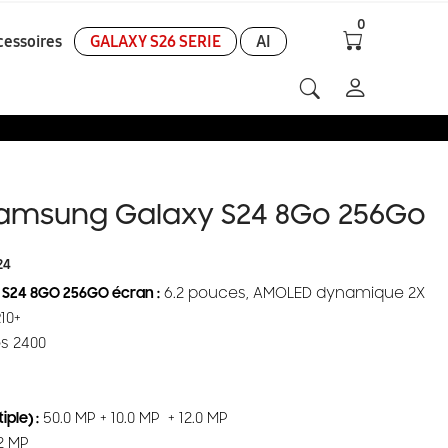
0
cessoires
GALAXY S26 SERIE
AI
amsung Galaxy S24 8Go 256Go
24
S24 8GO 256GO écran :
6.2 pouces, AMOLED dynamique 2X
10+
s 2400
ple) :
50.0 MP + 10.0 MP + 12.0 MP
2 MP