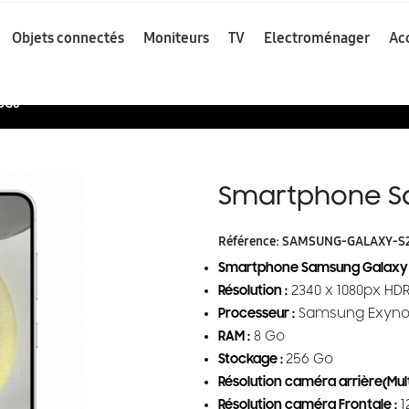
Objets connectés
Moniteurs
TV
Electroménager
Ac
56Go
Smartphone S
Référence:
SAMSUNG-GALAXY-S
Smartphone Samsung Galaxy 
Résolution :
2340 x 1080px HDR
Processeur :
Samsung Exyno
RAM :
8 Go
Stockage :
256 Go
Résolution caméra arrière(Multi
Résolution caméra Frontale :
1