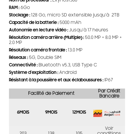
Nom de processeur :
Exynos1380
RAM :
6Go
Stockage :
128 Go, micro SD extensible jusqu’à 2TB
Capacité de la batterie :
5000 mAh
Autonomie en lecture vidéo :
Jusqu’à 17 heures
Résolution caméra arrière (Multiple) :
50.0 MP + 8.0 MP +
2.0 MP
Résolution caméra frontale :
13.0 MP
Réseaux :
5G, Double SIM
Connectivité :
Bluetooth v5.3, USB Type C
Système d’exploitation :
Android
Résistant à la poussière et aux éclaboussures :
IP67
Par Crédit
Facilité de Paiement
Bancaire
6MOIS
9MOIS
12MOIS
Voir
203
138
105
conditions