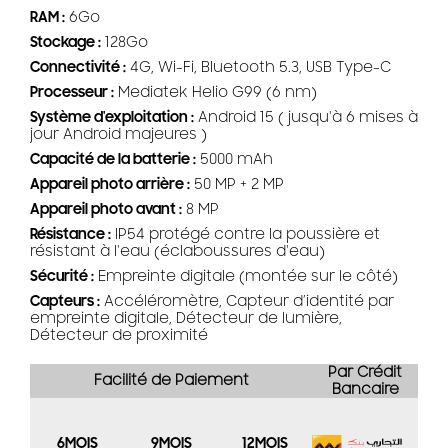
RAM :
6Go
Stockage :
128Go
Connectivité :
4G, Wi-Fi, Bluetooth 5.3, USB Type-C
Processeur :
Mediatek Helio G99 (6 nm)
Système d'exploitation :
Android 15 ( jusqu'à 6 mises à
jour Android majeures )
Capacité de la batterie :
5000 mAh
Appareil photo arrière :
50 MP + 2 MP
Appareil photo avant :
8 MP
Résistance :
IP54 protégé contre la poussière et
résistant à l'eau (éclaboussures d'eau)
Sécurité :
Empreinte digitale (montée sur le côté)
Capteurs :
Accéléromètre, Capteur d’identité par
empreinte digitale, Détecteur de lumière,
Détecteur de proximité
Par Crédit
Facilité de Paiement
Bancaire
6MOIS
9MOIS
12MOIS